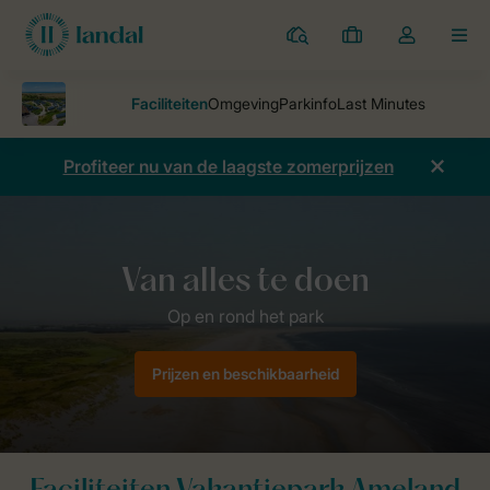
Parken
Mijn
Open
MEN
boekingen
de
dropdown
van
mijn
Profiteer nu van de laagste zomerprijzen
account
Vakantieparken
Vakantiepark Ameland
Faciliteiten
Prijzen en beschikbaarheid