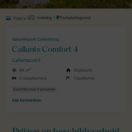
Indeling
1
Foto's
9
Vakantiepark Callantsoog
Callants Comfort 4
Callantscomf
64 m²
Vrijstaand
2 slaapkamers
1 badkamer
Alle
kenmerken