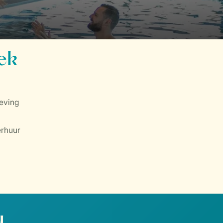
eek
eving
erhuur