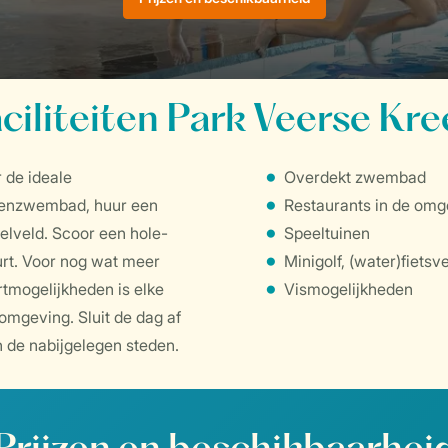
ciliteiten Park Veerse Kr
 de ideale
Overdekt zwembad
nenzwembad, huur een
Restaurants in de omg
eelveld. Scoor een hole-
Speeltuinen
uurt. Voor nog wat meer
Minigolf, (water)fietsv
rtmogelijkheden is elke
Vismogelijkheden
omgeving. Sluit de dag af
in de nabijgelegen steden.