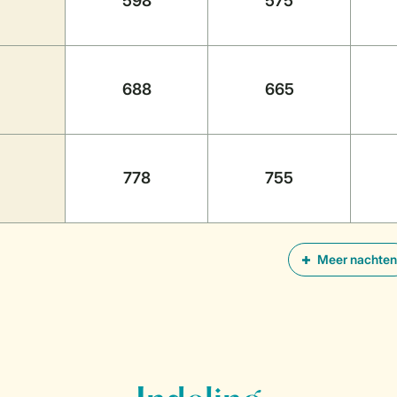
598
575
688
665
778
755
Meer nachten