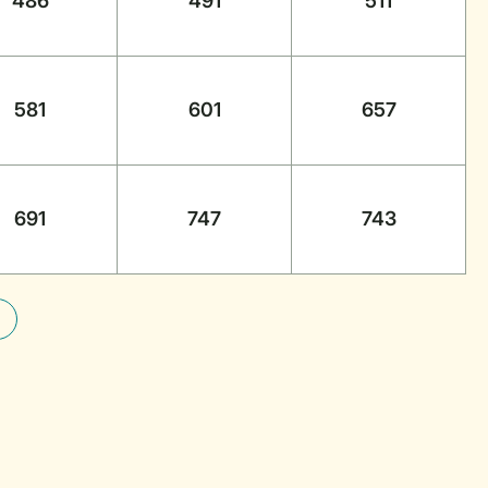
486
491
511
581
601
657
691
747
743