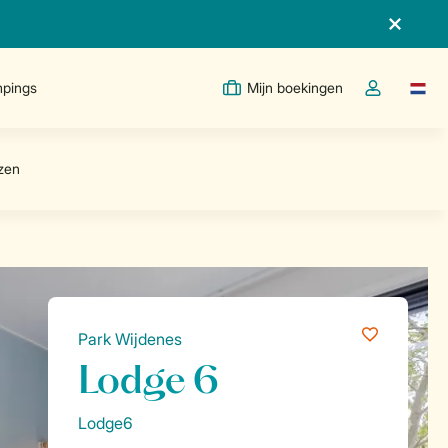
pings
Mijn boekingen
Taal w
Open de drop
Park Wijdenes
Lodge 6
Lodge6