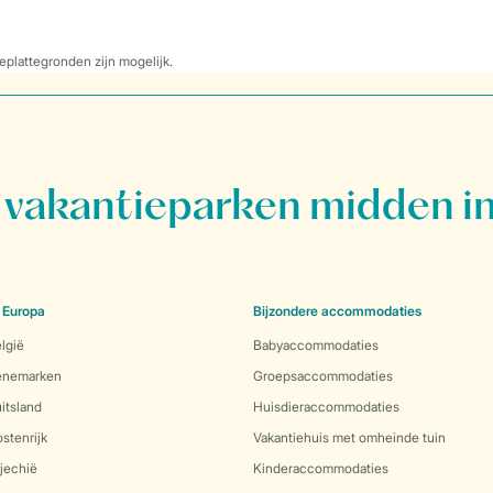
eplattegronden zijn mogelijk.
vakantieparken midden in
 Europa
Bijzondere accommodaties
lgië
Babyaccommodaties
Denemarken
Groepsaccommodaties
itsland
Huisdieraccommodaties
stenrijk
Vakantiehuis met omheinde tuin
jechië
Kinderaccommodaties