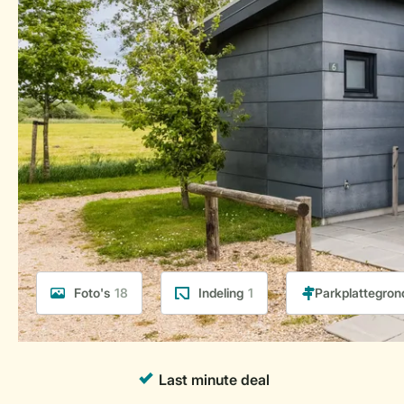
Foto's
18
Indeling
1