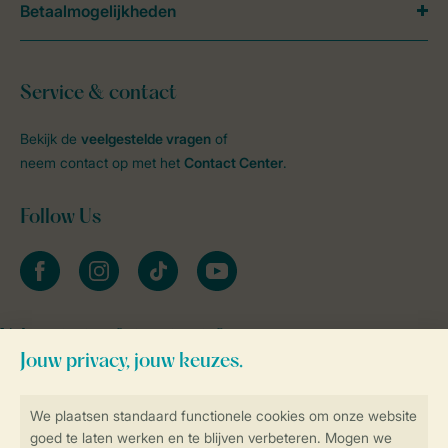
Betaalmogelijkheden
Service & contact
Bekijk de
veelgestelde vragen
of
neem contact op met het
Contact Center
.
Follow Us
facebook
instagram
tiktok
youtube
Vakantietips & inspiratie?