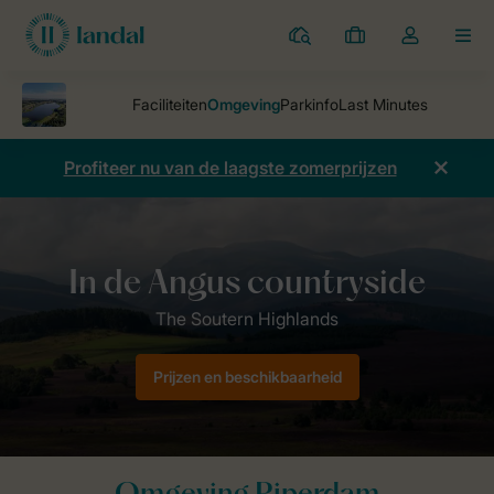
Parken
Mijn
Open
MEN
boekingen
de
dropdown
van
mijn
Profiteer nu van de laagste zomerprijzen
account
Vakantieparken
Piperdam
Omgeving
Prijzen en beschikbaarheid