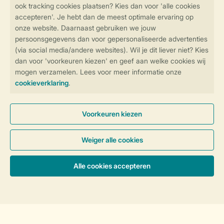
Veilig en snel online boeken
Veilige gegevensoverdracht
Veilige betaling
Controle over jouw gegevens &
privacy
Instellingen wijzigen
Algemene Voorwaarden
Privacy Notice
Cookies en banners
Accommodaties & prijzen
Disclaimer
Toegankelijkheid
© 2026 Landal