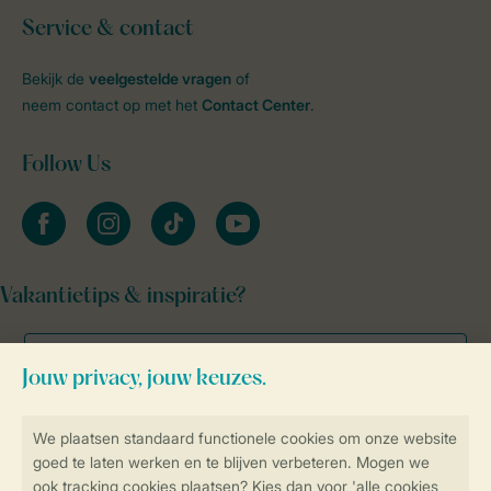
Service & contact
Bekijk de
veelgestelde vragen
of
neem contact op met het
Contact Center
.
Follow Us
facebook
instagram
tiktok
youtube
Vakantietips & inspiratie?
Veilig en snel online boeken