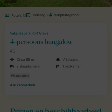
Indeling
2
Foto's
12
Vakantiepark Port Greve
4-persoons bungalow
4G
Circa 65 m²
Vrijstaand
2 slaapkamers
1 badkamer
Alle
kenmerken