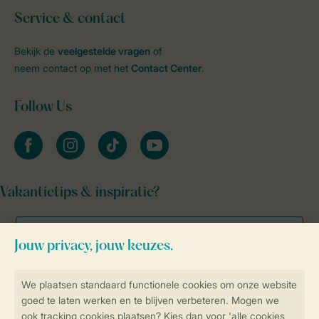
Service & contact
Bekijk de
veelgestelde vragen
of
neem contact op met het
Contact Center
.
Follow Us
facebook
instagram
tiktok
youtube
Vakantietips & inspiratie?
Veilig en snel online boeken