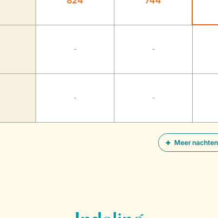
824
744
-
-
-
-
Meer nachten