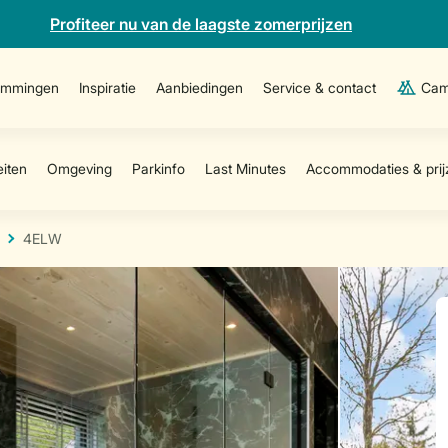
Profiteer nu van de laagste zomerprijzen
emmingen
Inspiratie
Aanbiedingen
Service & contact
Cam
4ELW