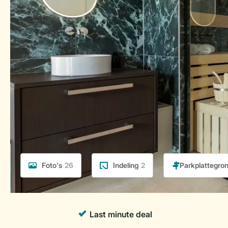
Foto's
26
Indeling
2