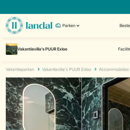
Parken
Best
Vakantieparken
Vakantievilla's PUUR Exloo
Accommodaties