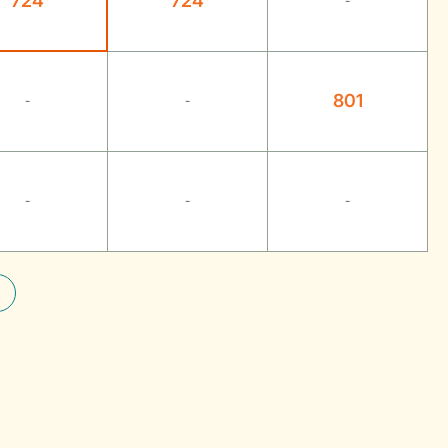
724
724
-
801
-
-
-
-
-