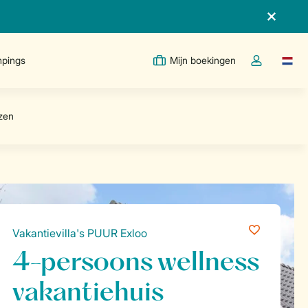
pings
Mijn boekingen
Taal w
Open de drop
Vakantievilla's PUUR Exloo
4-persoons wellness
vakantiehuis