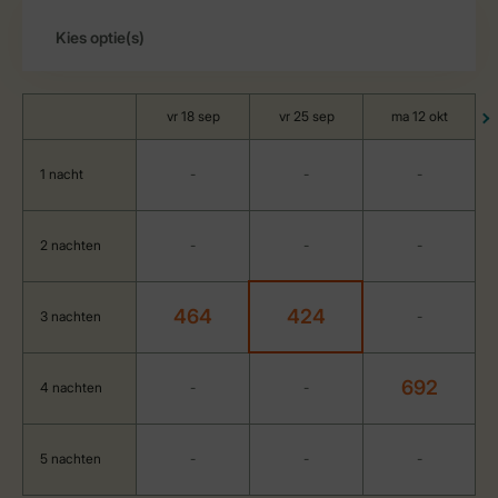
vr 18 sep
vr 25 sep
ma 12 okt
1 nacht
-
-
-
2 nachten
-
-
-
464
424
3 nachten
-
692
4 nachten
-
-
5 nachten
-
-
-