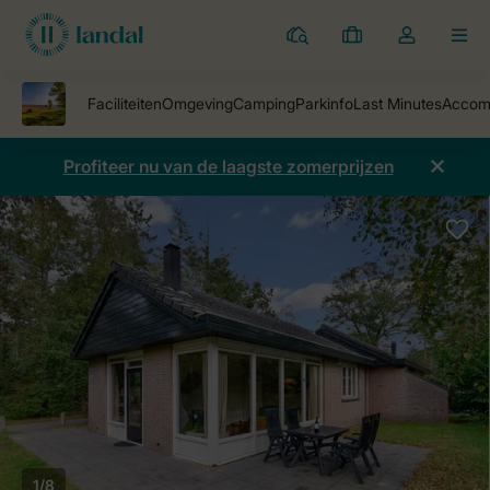
Parken
Mijn
Open
MEN
boekingen
de
dropdown
van
mijn
Profiteer nu van de laagste zomerprijzen
account
1/8