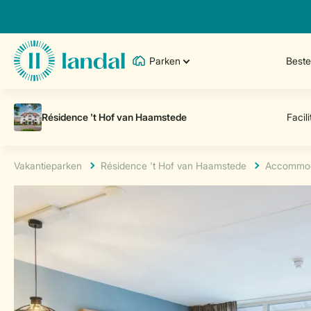
Parken
Best
Vakantieparken
Résidence 't Hof van Haamstede
Accommod