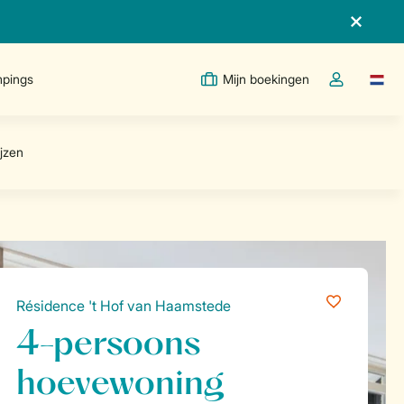
pings
Mijn boekingen
Taal w
Open de drop
Résidence 't Hof van Haamstede
4-persoons
hoevewoning