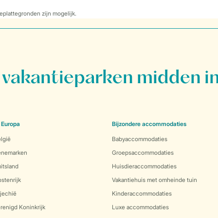
eplattegronden zijn mogelijk.
vakantieparken midden in
 Europa
Bijzondere accommodaties
lgië
Babyaccommodaties
Denemarken
Groepsaccommodaties
itsland
Huisdieraccommodaties
stenrijk
Vakantiehuis met omheinde tuin
jechië
Kinderaccommodaties
renigd Koninkrijk
Luxe accommodaties