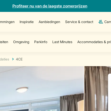
Profiteer nu van de laagste zomerprijzen
emmingen
Inspiratie
Aanbiedingen
Service & contact
Cam
aties
4CE