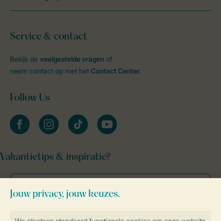
Service & contact
Bekijk de
veelgestelde vragen
of
neem contact op met het
Contact Center
.
Follow Us
facebook
instagram
tiktok
youtube
Vakantietips & inspiratie?