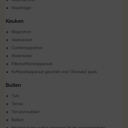
Wasdroger
Keuken
Magnetron
Vaatwasser
Combimagnetron
Waterkoker
Filterkoffiezetapparaat
Koffiezetapparaat geschikt voor (Senseo) pads
Buiten
Tuin
Terras
Terrasmeubilair
Balkon
Maximaal zes auto's parkeren bij de accommodatie