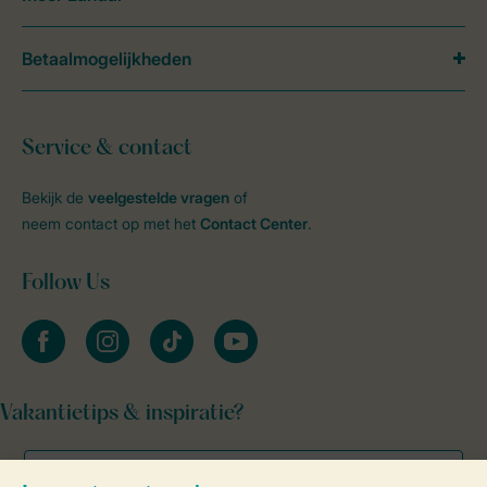
Betaalmogelijkheden
Service & contact
Bekijk de
veelgestelde vragen
of
neem contact op met het
Contact Center
.
Follow Us
facebook
instagram
tiktok
youtube
Vakantietips & inspiratie?