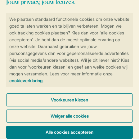
Veilig en snel online boeken
Veilige gegevensoverdracht
Veilige betaling
Controle over jouw gegevens &
privacy
Instellingen wijzigen
Algemene Voorwaarden
Privacy Notice
Cookies en banners
Disclaimer
Toegankelijkheid
© 2026 Landal