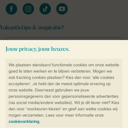
facebook
instagram
tiktok
youtube
Vakantietips & inspiratie?
Veilig en snel online boeken
Veilige gegevensoverdracht
Veilige betaling
Controle over jouw gegevens &
privacy