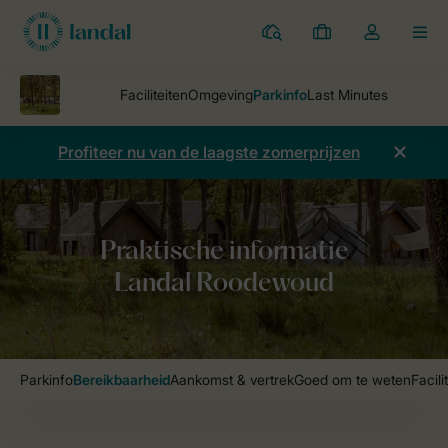
Parken
Mijn
Open
MEN
boekingen
de
dropdown
van
mijn
Profiteer nu van de laagste zomerprijzen
account