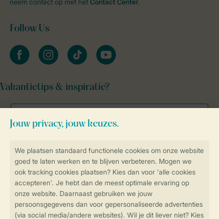
neem contact op met het
Contact Center
.
Follow Us
facebook
instagram
tiktok
youtube
Vakantietips & inspiratie?
Veilig en snel online boeken
Veilige gegevensoverdracht
Veilige betaling