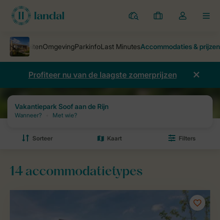
Parken
Mijn
Open
MEN
boekingen
de
dropdown
van
mijn
Profiteer nu van de laagste zomerprijzen
account
Vakantieparken
Vakantiepark Soof aan de Rijn
Prijzen en beschikb