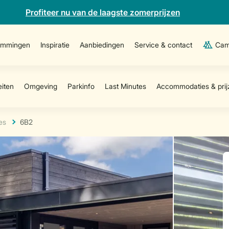
Profiteer nu van de laagste zomerprijzen
emmingen
Inspiratie
Aanbiedingen
Service & contact
Cam
es
6B2