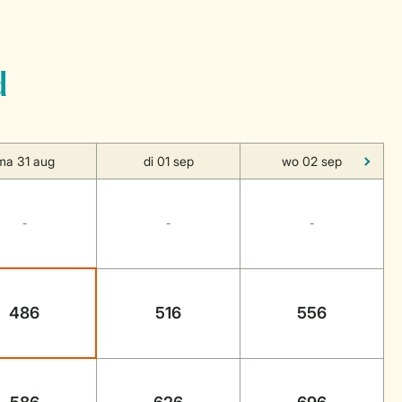
d
ma 31 aug
di 01 sep
wo 02 sep
-
-
-
486
516
556