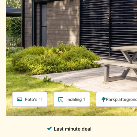
Foto's
11
Indeling
1