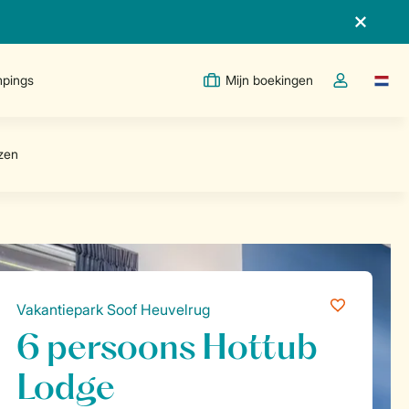
pings
Mijn boekingen
Taal w
Open de drop
Vakantiepark Soof Heuvelrug
6 persoons Hottub
Lodge