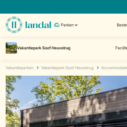
Parken
Best
Vakantieparken
Vakantiepark Soof Heuvelrug
Accommodati