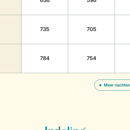
636
596
735
705
784
754
Meer nachten