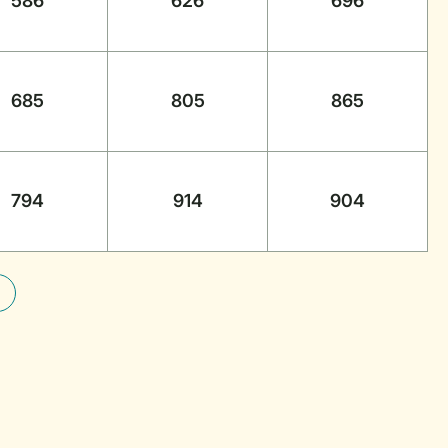
586
626
696
685
805
865
794
914
904