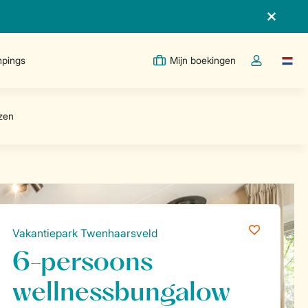
pings
Mijn boekingen
Taal w
Open de drop
Vakantiepark Twenhaarsveld
6-persoons
wellnessbungalow