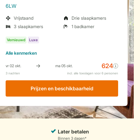
6LW
Vrijstaand
Drie slaapkamers
3 slaapkamers
1 badkamer
Alle
kenmerken
Prijzen en beschikbaarheid