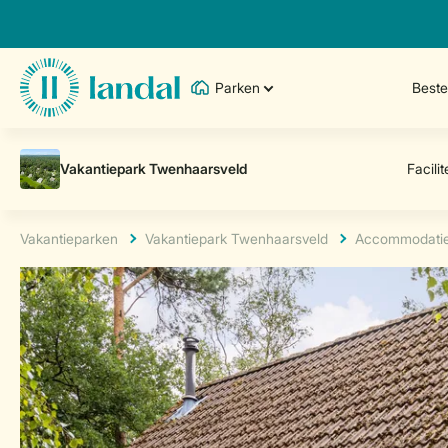
Parken
Best
Vakantieparken
Vakantiepark Twenhaarsveld
Accommodati