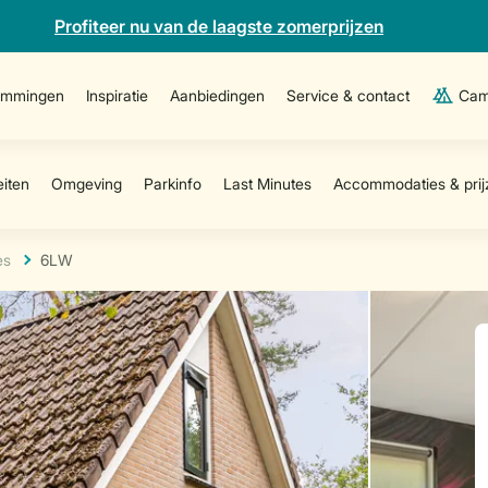
Profiteer nu van de laagste zomerprijzen
emmingen
Inspiratie
Aanbiedingen
Service & contact
Cam
es
6LW