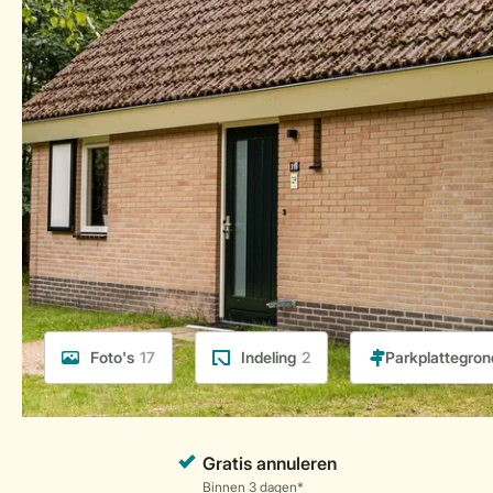
Foto's
17
Indeling
2