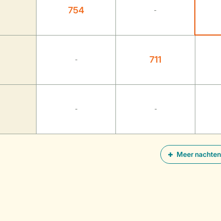
754
-
711
-
-
-
Meer nachten