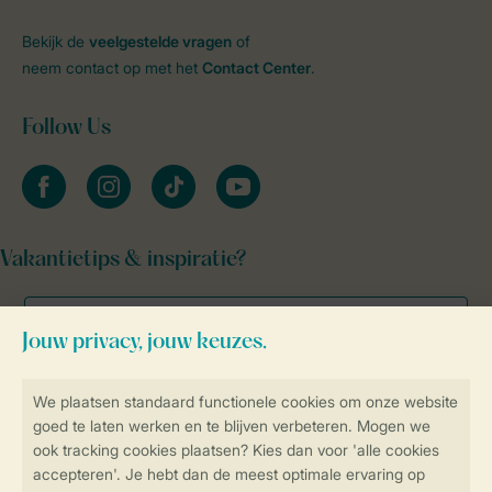
Bekijk de
veelgestelde vragen
of
neem contact op met het
Contact Center
.
Follow Us
facebook
instagram
tiktok
youtube
Vakantietips & inspiratie?
Veilig en snel online boeken