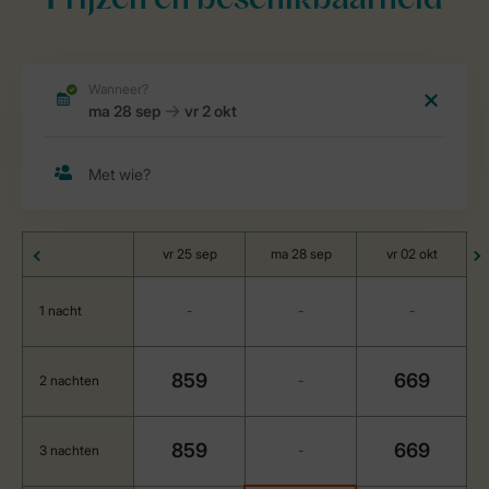
Prijzen en beschikbaarheid
vr 25 sep
ma 28 sep
vr 02 okt
1 nacht
-
-
-
859
669
2 nachten
-
859
669
3 nachten
-