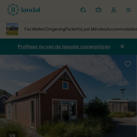
Parken
Mijn
Open
MEN
boekingen
de
dropdown
van
mijn
Profiteer nu van de laagste zomerprijzen
account
1/9