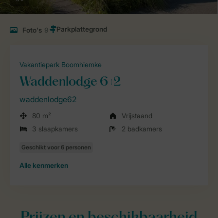
Foto's
9
Vakantiepark Boomhiemke
Waddenlodge 6+2
waddenlodge62
80 m²
Vrijstaand
3 slaapkamers
2 badkamers
Alle
kenmerken