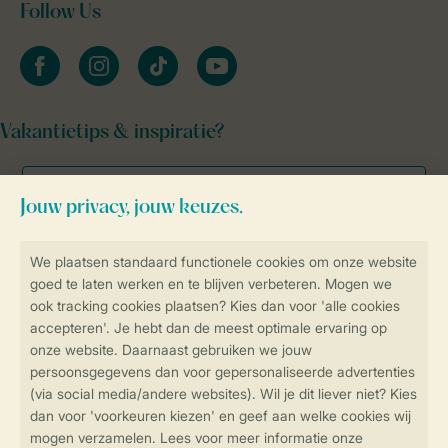
Follow Us
facebook
instagram
tiktok
youtube
Vakantietips & inspiratie?
Veilig en snel online boeken
Veilige gegevensoverdracht
Veilige betaling
Controle over jouw gegevens &