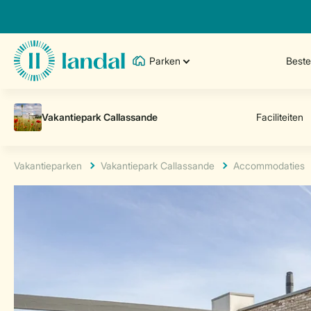
Parken
Best
Vakantieparken
Vakantiepark Callassande
Accommodaties