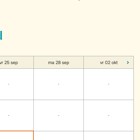
d
vr 25 sep
ma 28 sep
vr 02 okt
-
-
-
-
-
-