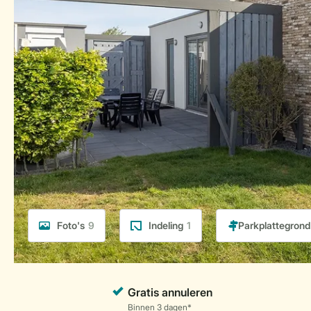
Foto's
9
Indeling
1