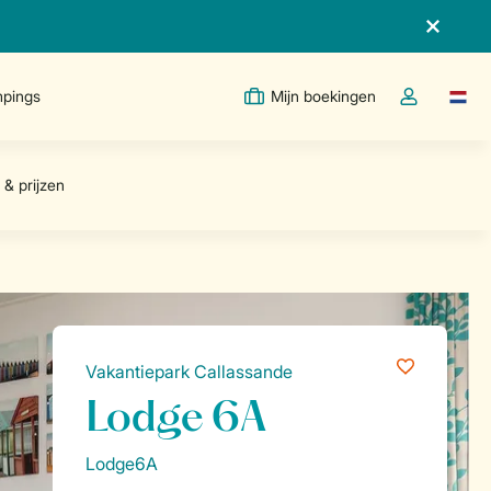
pings
Mijn boekingen
Taal w
Open de drop
Vakantiepark Callassande
Lodge 6A
Lodge6A