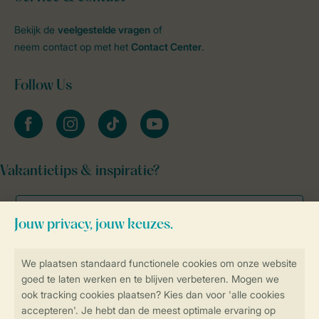
Bekijk de
veelgestelde vragen
of
neem contact op met het
Contact Center
.
Follow Us
facebook
instagram
tiktok
youtube
Vakantietips & inspiratie?
Veilig en snel online boeken