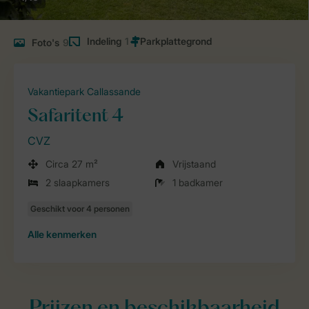
Indeling
1
Foto's
9
Vakantiepark Callassande
Safaritent 4
CVZ
Circa 27 m²
Vrijstaand
2 slaapkamers
1 badkamer
Alle
kenmerken