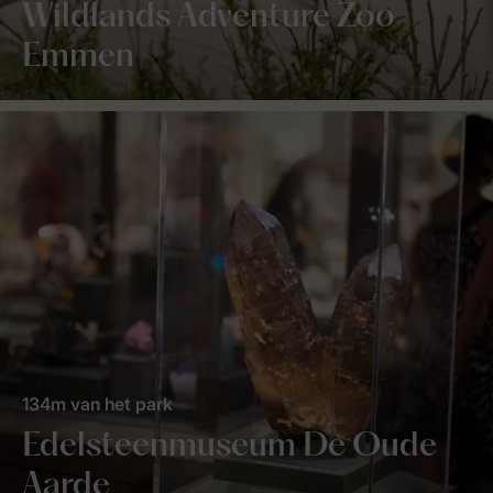
Wildlands Adventure Zoo
Emmen
134m van het park
Edelsteenmuseum De Oude
Aarde