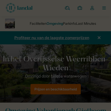
Parken
Mijn
Open
MEN
boekingen
de
dropdown
van
mijn
Profiteer nu van de laagste zomerprijzen
account
Vakantieparken
Vakantiepark Giethoorn
Omgeving Vakantiepark Gi
Prijzen en beschikbaarheid