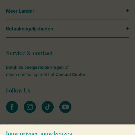
Meer Landal
Betaalmogelijkheden
Service & contact
Bekijk de
veelgestelde vragen
of
neem contact op met het
Contact Center
.
Follow Us
facebook
instagram
tiktok
youtube
Vakantietips & inspiratie?