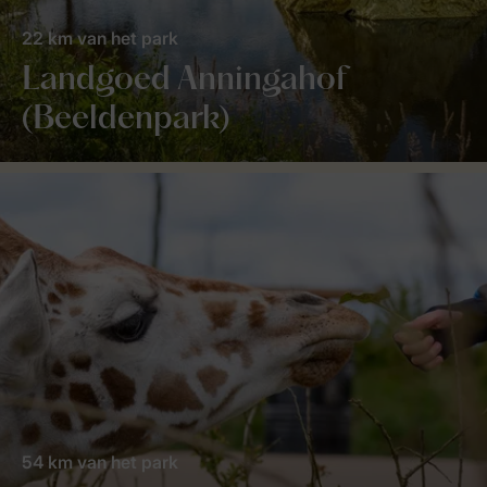
22 km van het park
Landgoed Anningahof
(Beeldenpark)
54 km van het park