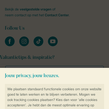
Bekijk de
veelgestelde vragen
of
neem contact op met het
Contact Center
.
Follow Us
facebook
instagram
tiktok
youtube
Vakantietips & inspiratie?
Veilig en snel online boeken