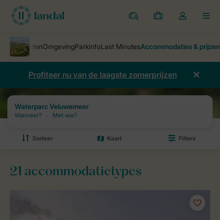
Parken
Mijn
Open
MEN
boekingen
de
dropdown
van
mijn
Profiteer nu van de laagste zomerprijzen
account
Vakantieparken
Waterparc Veluwemeer
Prijzen en beschikbaarhei