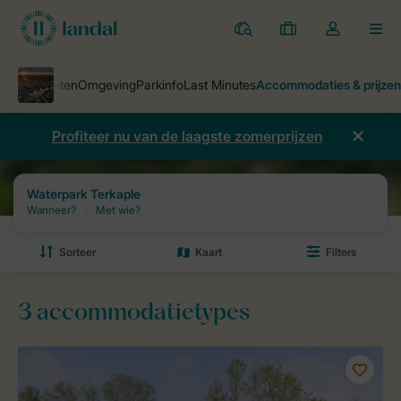
Parken
Mijn
Open
MEN
boekingen
de
dropdown
van
mijn
Profiteer nu van de laagste zomerprijzen
account
Vakantieparken
Waterpark Terkaple
Prijzen en beschikbaarheid