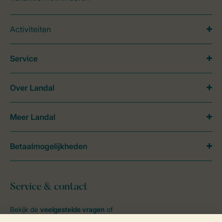
Activiteiten
Service
Over Landal
Meer Landal
Betaalmogelijkheden
Service & contact
Bekijk de
veelgestelde vragen
of
neem contact op met het
Contact Center
.