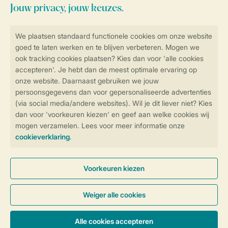
Follow Us
facebook
instagram
tiktok
youtube
Vakantietips & inspiratie?
Veilig en snel online boeken
Veilige gegevensoverdracht
Veilige betaling