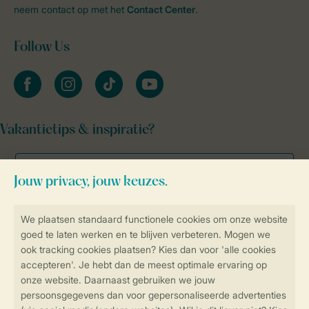
neem contact op met het
Contact Center
.
Follow Us
facebook
instagram
tiktok
youtube
Vakantietips & inspiratie?
Veilig en snel online boeken
Veilige gegevensoverdracht
Veilige betaling