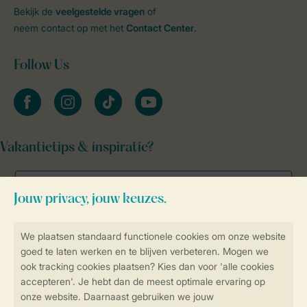
Bekijk de
veelgestelde vragen
of
neem contact op met het
Contact Center
.
Follow Us
facebook
instagram
tiktok
youtube
Vakantietips & inspiratie?
Veilig en snel online boeken
Veilige gegevensoverdracht