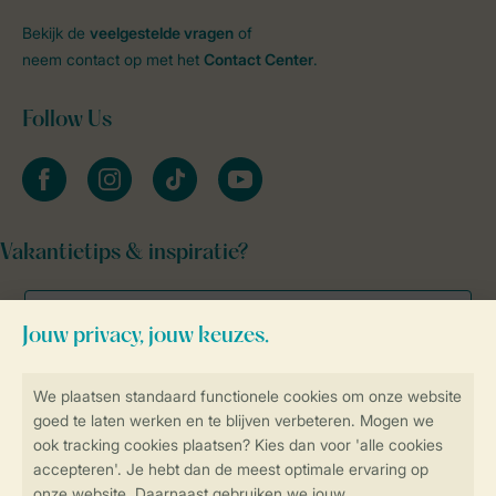
Bekijk de
veelgestelde vragen
of
neem contact op met het
Contact Center
.
Follow Us
facebook
instagram
tiktok
youtube
Vakantietips & inspiratie?
Veilig en snel online boeken
Veilige gegevensoverdracht