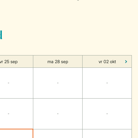
d
vr 25 sep
ma 28 sep
vr 02 okt
-
-
-
-
-
-