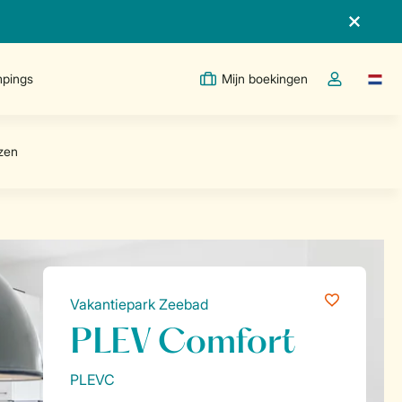
pings
Mijn boekingen
Taal w
Open de drop
Vakantiepark Zeebad
PLEV Comfort
PLEVC