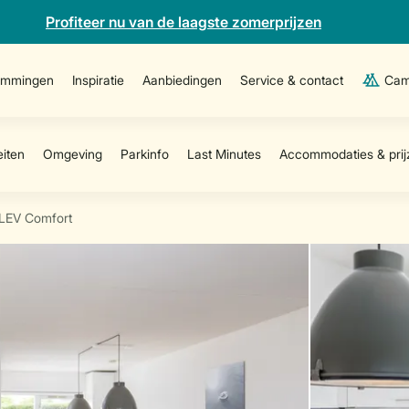
Profiteer nu van de laagste zomerprijzen
emmingen
Inspiratie
Aanbiedingen
Service & contact
Cam
LEV Comfort