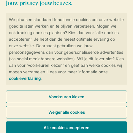
Veilig en snel online boeken
Veilige gegevensoverdracht
Veilige betaling
Controle over jouw gegevens &
privacy
Instellingen wijzigen
Algemene Voorwaarden
Privacy Notice
Cookies en banners
Disclaimer
Toegankelijkheid
© 2026 Landal