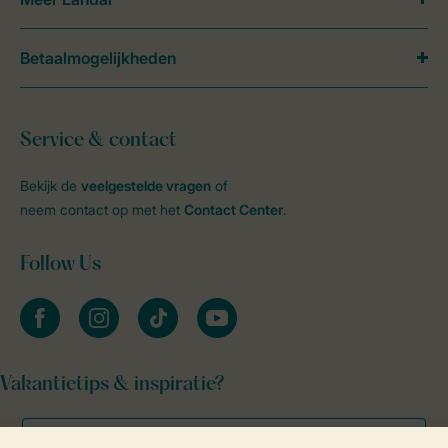
Betaalmogelijkheden
Service & contact
Bekijk de
veelgestelde vragen
of
neem contact op met het
Contact Center
.
Follow Us
facebook
instagram
tiktok
youtube
Vakantietips & inspiratie?