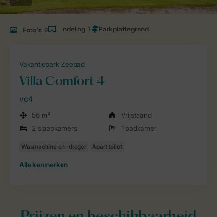
Indeling
1
Foto's
9
Vakantiepark Zeebad
Villa Comfort 4
vc4
56 m²
Vrijstaand
2 slaapkamers
1 badkamer
Alle
kenmerken