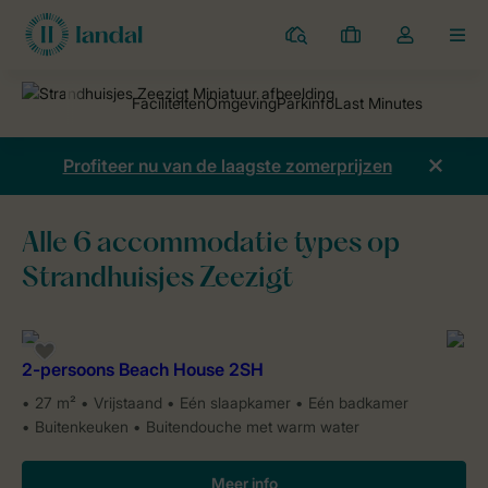
Parken
Mijn
Open
MEN
boekingen
de
dropdown
van
mijn
Profiteer nu van de laagste zomerprijzen
account
Alle 6 accommodatie types op
Strandhuisjes Zeezigt
Vakantieparken
Strandhuisjes Zeezigt
Accommodaties
2-persoons Beach House 2SH
27 m²
Vrijstaand
Eén slaapkamer
Eén badkamer
Buitenkeuken
Buitendouche met warm water
Meer info