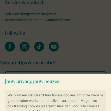
Service & contact
Bekijk de
veelgestelde vragen
of
neem contact op met het
Contact Center
.
Follow Us
facebook
instagram
tiktok
youtube
Vakantietips & inspiratie?
Veilig en snel online boeken