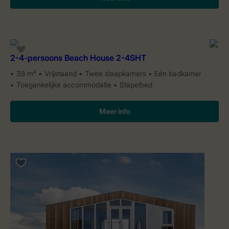
2-4-persoons Beach House 2-4SHT
38 m²
Vrijstaand
Twee slaapkamers
Eén badkamer
Toegankelijke accommodatie
Stapelbed
Meer info