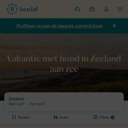
Parken
Mijn
Open
MEN
boekingen
de
dropdown
Profiteer nu van de laagste zomerprijzen
van
mijn
account
Home
Vakantie
Vakantie met hond
Vakantie met hond in Zeel