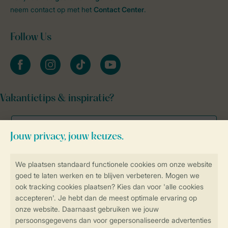
neem contact op met het
Contact Center
.
Follow Us
facebook
instagram
tiktok
youtube
Vakantietips & inspiratie?
Veilig en snel online boeken
Veilige gegevensoverdracht
Veilige betaling