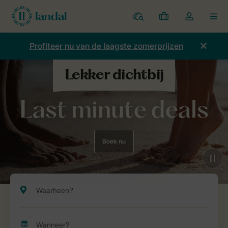
Parken
Mijn
Open
MEN
boekingen
de
dropdown
Profiteer nu van de laagste zomerprijzen
van
mijn
account
Last minute deals
Boek nu