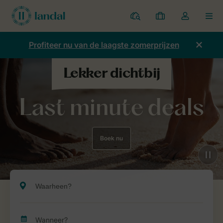
Parken
Mijn
Open
MEN
boekingen
de
dropdown
Profiteer nu van de laagste zomerprijzen
van
mijn
account
Last minute deals
Boek nu