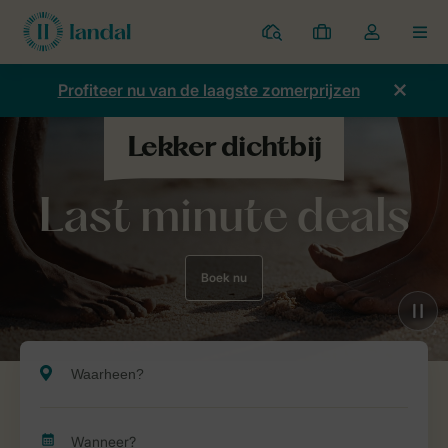
Parken
Mijn
Open
MEN
boekingen
de
dropdown
Profiteer nu van de laagste zomerprijzen
van
mijn
account
Last minute deals
Boek nu