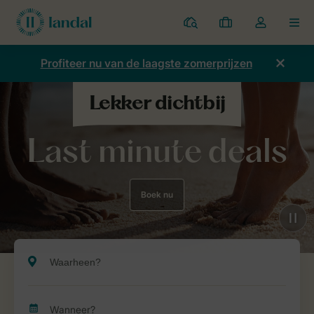
Parken
Mijn
Open
MEN
boekingen
de
dropdown
Profiteer nu van de laagste zomerprijzen
van
mijn
account
Last minute deals
Boek nu