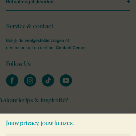
Betaalmogelijkheden
Service & contact
Bekijk de
veelgestelde vragen
of
neem contact op met het
Contact Center
.
Follow Us
facebook
instagram
tiktok
youtube
Vakantietips & inspiratie?