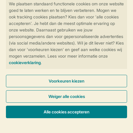
Veilig en snel online boeken
Veilige gegevensoverdracht
Veilige betaling
Controle over jouw gegevens &
privacy
Instellingen wijzigen
Algemene Voorwaarden
Privacy Notice
Cookies en banners
Disclaimer
Toegankelijkheid
© 2026 Landal