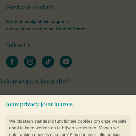
Service & contact
Bekijk de
veelgestelde vragen
of
neem contact op met het
Contact Center
.
Follow Us
facebook
instagram
tiktok
youtube
Vakantietips & inspiratie?
Veilig en snel online boeken