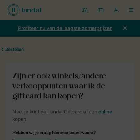
Parken
Mijn
Open
MEN
boekingen
de
dropdown
Profiteer nu van de laagste zomerprijzen
van
mijn
account