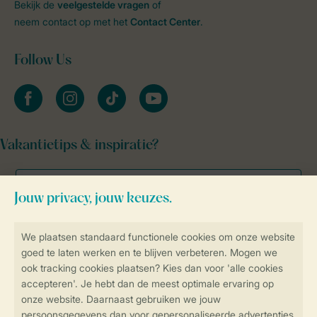
Bekijk de
veelgestelde vragen
of
neem contact op met het
Contact Center
.
Follow Us
facebook
instagram
tiktok
youtube
Vakantietips & inspiratie?
Veilig en snel online boeken
Veilige gegevensoverdracht