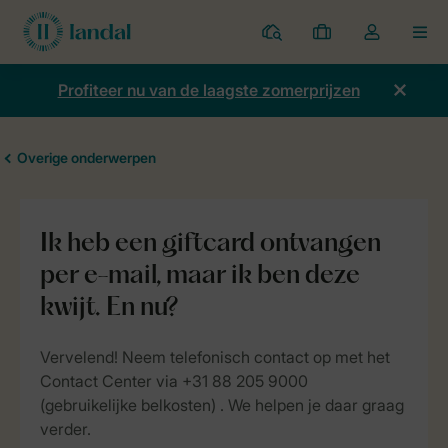
Parken
Mijn
Open
MEN
boekingen
de
dropdown
Profiteer nu van de laagste zomerprijzen
van
mijn
account