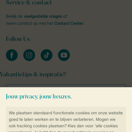
Service & contact
Bekijk de
veelgestelde vragen
of
neem contact op met het
Contact Center
.
Follow Us
facebook
instagram
tiktok
youtube
Vakantietips & inspiratie?
Veilig en snel online boeken