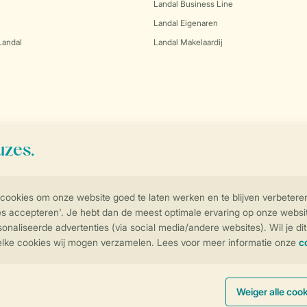
Landal Business Line
Landal Eigenaren
Landal
Landal Makelaardij
Controle over jouw gegevens & privac
Instellingen wijzigen
arden
Privacy Notice
Cookies en banners
Disclaimer
Toegankelijkheid