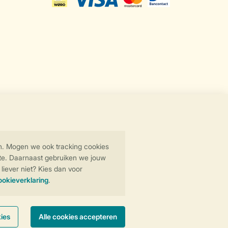
Veilige gegevensoverdracht
Veilige betaling
y
© 2026 Landal