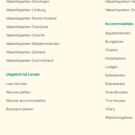
Vakantieparken Groningen
Vakantieparken Ve
Vakantieparken Limburg
Vakantieparken Zw
Vakantieparken Noord-Holland
Accommodaties
Vakantieparken Overijssel
Appartementen
Vakantieparken Utrecht
Bungalows
Vakantieparken Waddeneilanden
Chalets
Vakantieparken Zeeland
Hotelkamers
Vakantieparken Zuid-Holland
Lodges
Uitgelicht bij Landal
Safaritenten
Last minutes
Stacaravans
Nieuwe parken
Strandhuisjes
Nieuwe accommodaties
Tiny houses
Roompot parken
Villa's
Waterbungalows