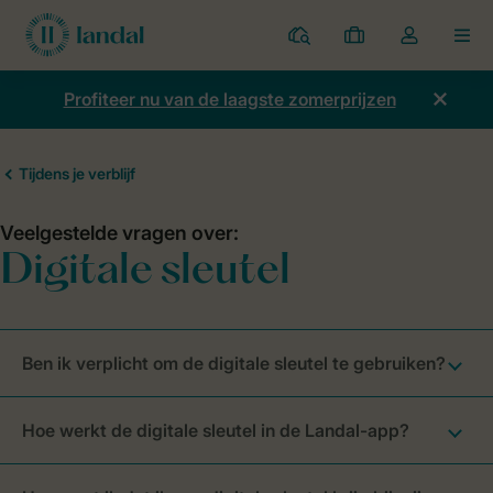
Parken
Mijn
Open
MEN
boekingen
de
dropdown
Profiteer nu van de laagste zomerprijzen
van
mijn
account
Ben ik verplicht om de digitale sleutel te gebruiken?
Hoe werkt de digitale sleutel in de Landal-app?