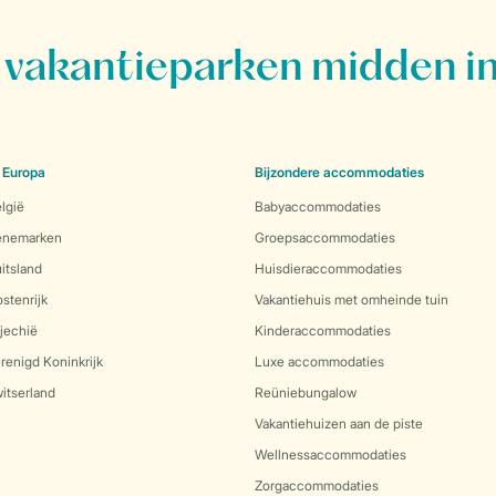
vakantieparken midden in
 Europa
Bijzondere accommodaties
lgië
Babyaccommodaties
Denemarken
Groepsaccommodaties
itsland
Huisdieraccommodaties
stenrijk
Vakantiehuis met omheinde tuin
jechië
Kinderaccommodaties
renigd Koninkrijk
Luxe accommodaties
itserland
Reüniebungalow
Vakantiehuizen aan de piste
Wellnessaccommodaties
Zorgaccommodaties