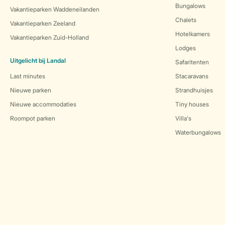
Bungalows
Vakantieparken Waddeneilanden
Chalets
Vakantieparken Zeeland
Hotelkamers
Vakantieparken Zuid-Holland
Lodges
Uitgelicht bij Landal
Safaritenten
Last minutes
Stacaravans
Nieuwe parken
Strandhuisjes
Nieuwe accommodaties
Tiny houses
Roompot parken
Villa's
Waterbungalows