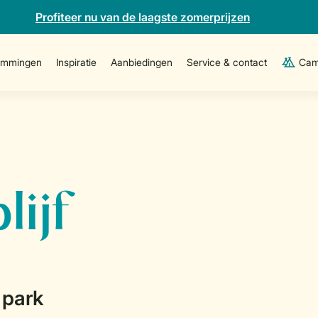
Profiteer nu van de laagste zomerprijzen
emmingen
Inspiratie
Aanbiedingen
Service & contact
Cam