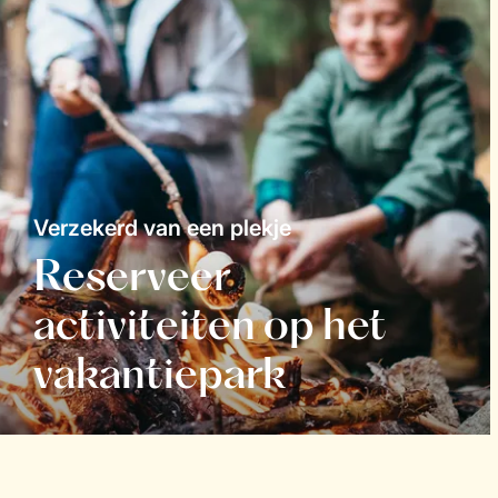
Verzekerd van een plekje
Reserveer
activiteiten op het
vakantiepark