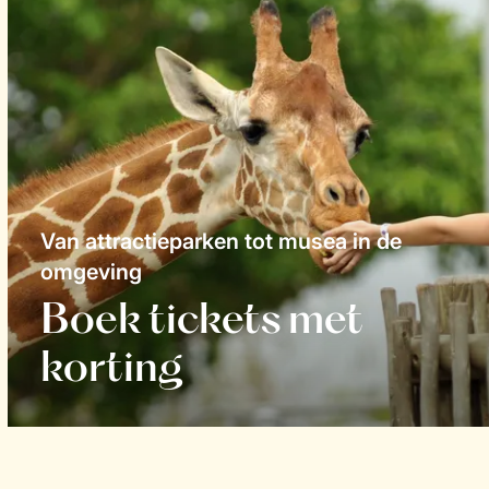
Van attractieparken tot musea in de
omgeving
Boek tickets met
korting