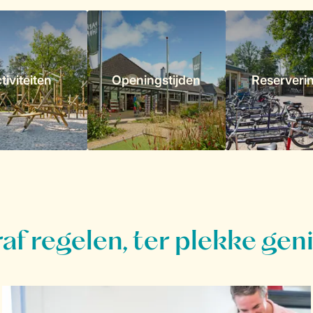
tiviteiten
Openingstijden
Reserveri
af regelen, ter plekke gen