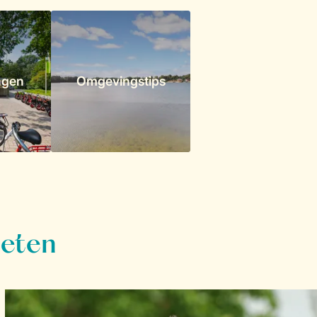
ngen
Omgevingstips
ieten