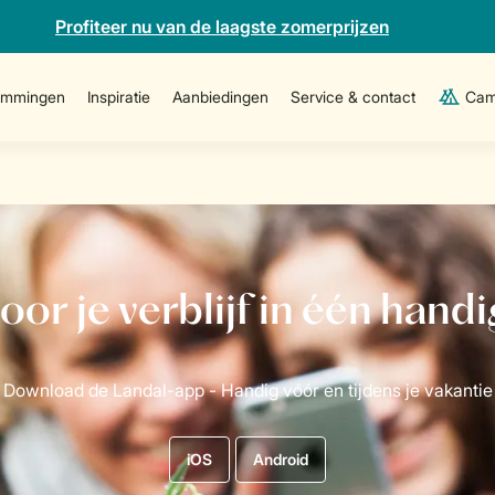
Profiteer nu van de laagste zomerprijzen
emmingen
Inspiratie
Aanbiedingen
Service & contact
Cam
iOS
Android