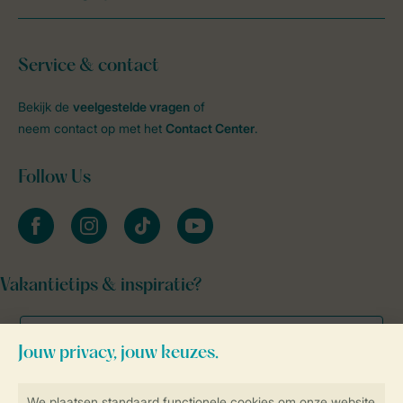
Service & contact
Bekijk de
veelgestelde vragen
of
neem contact op met het
Contact Center
.
Follow Us
facebook
instagram
tiktok
youtube
Vakantietips & inspiratie?