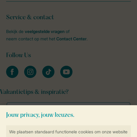
Service & contact
Bekijk de
veelgestelde vragen
of
neem contact op met het
Contact Center
.
Follow Us
facebook
instagram
tiktok
youtube
Vakantietips & inspiratie?