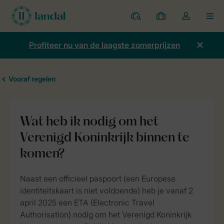
Parken
Mijn
Open
MEN
boekingen
de
dropdown
Profiteer nu van de laagste zomerprijzen
van
mijn
account