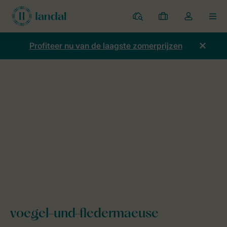
Parken
Mijn
Open
MEN
boekingen
de
dropdown
Profiteer nu van de laagste zomerprijzen
van
mijn
account
Home
Duurzaamheid
Gezonde natuur
voegel-und-fledermae
voegel-und-fledermaeuse