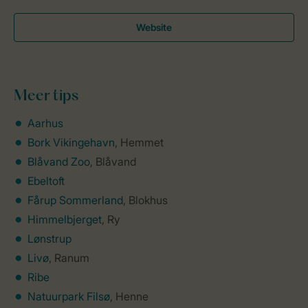
Website
Meer
tips
Aarhus
Bork Vikingehavn
, Hemmet
Blåvand Zoo
, Blåvand
Ebeltoft
Fårup Sommerland
, Blokhus
Himmelbjerget
, Ry
Lønstrup
Livø
, Ranum
Ribe
Natuurpark Filsø
, Henne