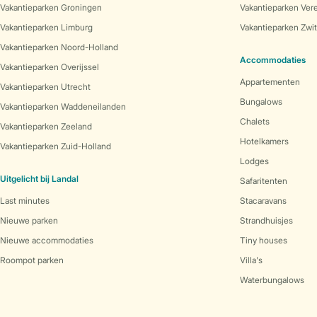
Vakantieparken Groningen
Vakantieparken Vere
Vakantieparken Limburg
Vakantieparken Zwit
Vakantieparken Noord-Holland
Accommodaties
Vakantieparken Overijssel
Appartementen
Vakantieparken Utrecht
Bungalows
Vakantieparken Waddeneilanden
Chalets
Vakantieparken Zeeland
Hotelkamers
Vakantieparken Zuid-Holland
Lodges
Uitgelicht bij Landal
Safaritenten
Last minutes
Stacaravans
Nieuwe parken
Strandhuisjes
Nieuwe accommodaties
Tiny houses
Roompot parken
Villa's
Waterbungalows