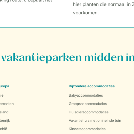
hier planten die normaal in
voorkomen.
vakantieparken midden in
uropa
Bijzondere accommodaties
gië
Babyaccommodaties
nemarken
Groepsaccommodaties
sland
Huisdieraccommodaties
enrijk
Vakantiehuis met omheinde tuin
echië
Kinderaccommodaties