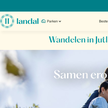
Parken
Best
Wandelen in Jut
Samen
ero