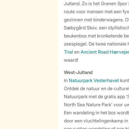
Jutland. Zo is het Grenen Spor
route voor mensen met een fys
gezinnen met kinderwagens. O
Sæbygård Skov, een idyllistisc
beukenbos met kronkelende be
zeespiegel. De twee nationale 
Trial
en
Ancient Road Hærveje
waard!
West-Jutland
In
Natuurpark Vesterhavet
kunt
Ontdek de natuur en de culture
Natuurpark met de gratis app 'S
North Sea Nature Park' voor uw
Een wandeling in het bos wordt
door een vluchtelingenkamp in
een rustige wandeling of een hi