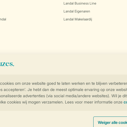
Landal Business Line
Landal Eigenaren
ndal
Landal Makelaardij
Controle over jouw gegevens & privac
Instellingen wijzigen
arden
Privacy Notice
Cookies en banners
Disclaimer
Toegankelijkheid