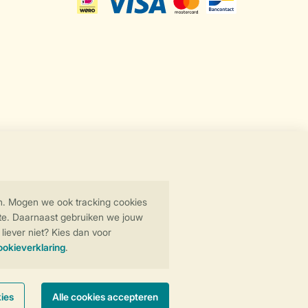
Veilige gegevensoverdracht
Veilige betaling
y
© 2026 Landal