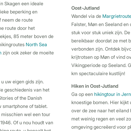
 in Skagen een ideale
Oost-Jutland
ieke beperking en
Wandel via de
Margrietrout
f neem de route
Falster, Møn en Seeland en 
he route door het
stuk voor stuk uniek zijn. De
ekjes, 85 meter boven de
bereikbaar doordat ze met 
hikingroutes
North Sea
verbonden zijn. Ontdek bijv
n
zijn ook zeker de moeite
krijtrotsen op Møn of vind o
Vikingperiode op Seeland. G
km spectaculaire kustlijn!
 u uw eigen gids zijn.
Hiken in Oost-Jutland
le geschiedenis van het
Ga op een
hikingtour in Jer
tories of the Danish
knoestige bomen. Hier kijkt u
 smartphone of tablet.
over de zee naar het eiland 
 misschien wel een tour
met weinig regen en veel zo
 1946. Of u nou houdt van
omgeving gecreëerd voor pla
king route, u bepaalt het