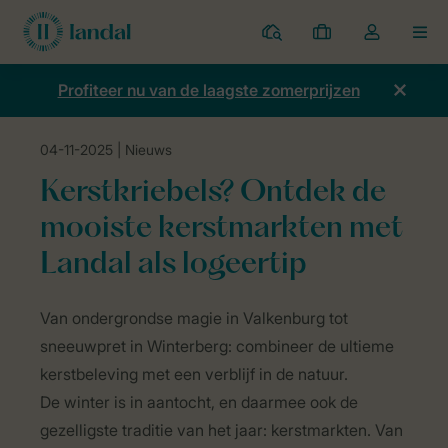
Parken
Mijn
Open
MEN
boekingen
de
dropdown
Profiteer nu van de laagste zomerprijzen
van
mijn
04-11-2025
| Nieuws
account
Home
Nieuws
Kerstkriebels? Ontdek de mooiste kerstmarkten met 
Kerstkriebels? Ontdek de
mooiste kerstmarkten met
Landal als logeertip
Christmas
Van ondergrondse magie in Valkenburg tot
dolls
sneeuwpret in Winterberg: combineer de ultieme
-
kerstbeleving met een verblijf in de natuur.
kerstmarkt
De winter is in aantocht, en daarmee ook de
gezelligste traditie van het jaar: kerstmarkten. Van